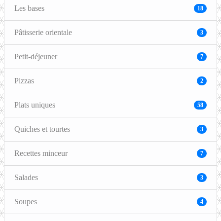
Les bases
18
Pâtisserie orientale
3
Petit-déjeuner
7
Pizzas
2
Plats uniques
58
Quiches et tourtes
3
Recettes minceur
7
Salades
3
Soupes
4