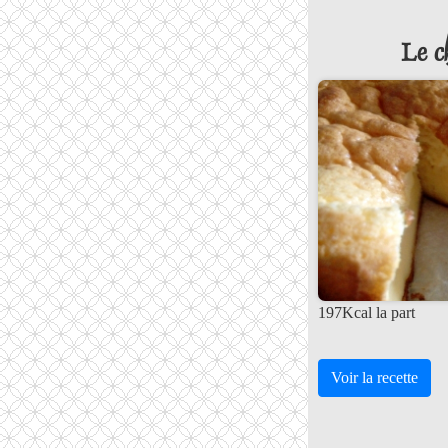
Le c
197Kcal la part
Voir la recette