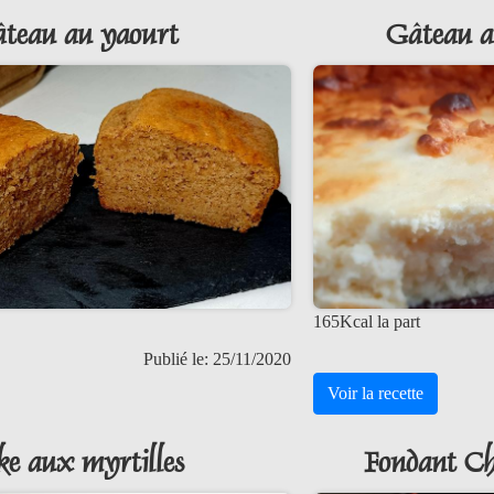
teau au yaourt
Gâteau a
165Kcal la part
Publié le: 25/11/2020
Voir la recette
ke aux myrtilles
Fondant Ch