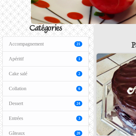
Catégories
Accompagnement
P
21
Apéritif
1
Cake salé
2
Collation
6
Dessert
24
Entrées
3
Gâteaux
20