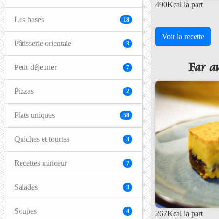
490Kcal la part
Les bases
18
Voir la recette
Pâtisserie orientale
3
Far a
Petit-déjeuner
7
Pizzas
2
Plats uniques
58
Quiches et tourtes
3
Recettes minceur
7
Salades
3
Soupes
4
267Kcal la part