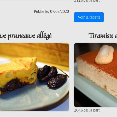
312Kcal la part
Publié le: 07/08/2020
Voir la recette
ux pruneaux allégé
Tiramisu a
264Kcal la part