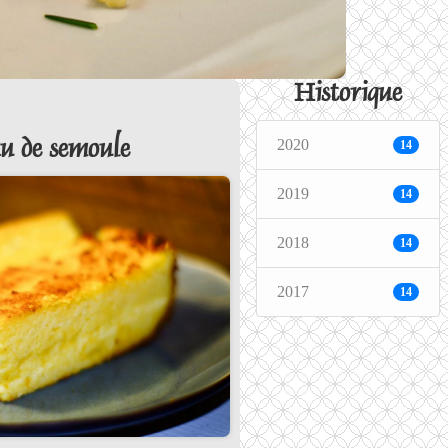
Historique
2020
u de semoule
14
2019
14
2018
14
2017
14