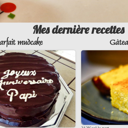
Mes dernière recettes
arfait mudcake
Gâtea