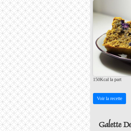
150Kcal la part
Voir la recette
Galette D