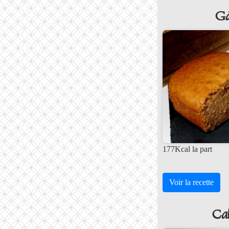
Gâ
177Kcal la part
Voir la recette
Ca